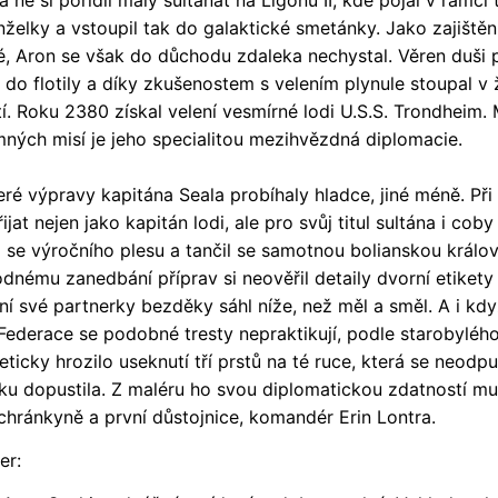
a ně si pořídil malý sultanát na Ligonu II, kde pojal v rámci
želky a vstoupil tak do galaktické smetánky. Jako zajištění 
é, Aron se však do důchodu zdaleka nechystal. Věren duši
l do flotily a díky zkušenostem s velením plynule stoupal v
í. Roku 2380 získal velení vesmírné lodi U.S.S. Trondheim.
ných misí je jeho specialitou mezihvězdná diplomacie.
 výpravy kapitána Seala probíhaly hladce, jiné méně. Při
řijat nejen jako kapitán lodi, ale pro svůj titul sultána i coby
l se výročního plesu a tančil se samotnou bolianskou králo
odnému zanedbání příprav si neověřil detaily dvorní etiket
ení své partnerky bezděky sáhl níže, než měl a směl. A i kd
 Federace se podobné tresty nepraktikují, podle starobyléh
ticky hrozilo useknutí tří prstů na té ruce, která se neodpu
ku dopustila. Z maléru ho svou diplomatickou zdatností mu
chránkyně a první důstojnice, komandér Erin Lontra.
er: