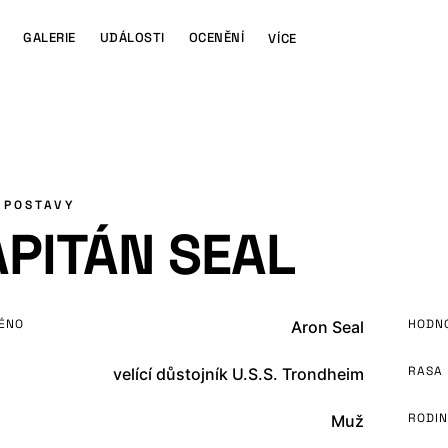
GALERIE
UDÁLOSTI
OCENĚNÍ
VÍCE
 POSTAVY
PITÁN SEAL
ÉNO
HODN
Aron Seal
RASA
velící důstojník U.S.S. Trondheim
RODIN
Muž