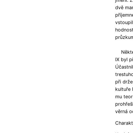
jmění. Z
dvě man
příjemn
vstoupi
hodnost
průzkum
Některé
IX byl p
Účastni
trestuh
při drž
kultuře
mu teore
prohřeš
věrná o
Charakt