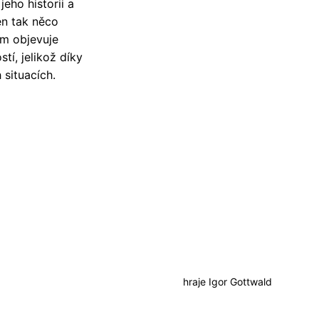
eho historii a
en tak něco
ím objevuje
tí, jelikož díky
situacích.
hraje
Igor Gottwald