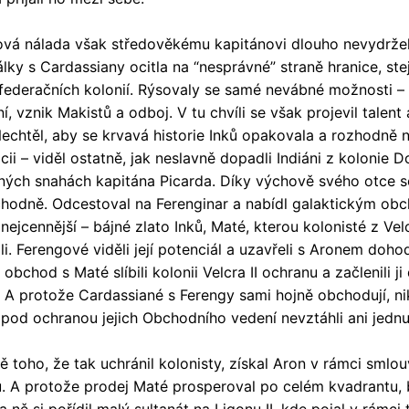
ová nálada však středověkému kapitánovi dlouho nevydržela
álky s Cardassiany ocitla na “nesprávné” straně hranice, st
 federačních kolonií. Rýsovaly se samé nevábné možnosti – s
, vznik Makistů a odboj. V tu chvíli se však projevil talent 
Nechtěl, aby se krvavá historie Inků opakovala a rozhodně 
cii – viděl ostatně, jak neslavně dopadli Indiáni z kolonie 
ých snahách kapitána Picarda. Díky výchově svého otce se
hodně. Odcestoval na Ferenginar a nabídl galaktickým ob
 nejcennější – bájné zlato Inků, Maté, kterou kolonisté z Vel
i. Ferengové viděli její potenciál a uzavřeli s Aronem doho
obchod s Maté slíbili kolonii Velcra II ochranu a začlenili j
. A protože Cardassiané s Ferengy sami hojně obchodují, n
 pod ochranou jejich Obchodního vedení nevztáhli ani jednu
oho, že tak uchránil kolonisty, získal Aron v rámci smlouv
u. A protože prodej Maté prosperoval po celém kvadrantu,