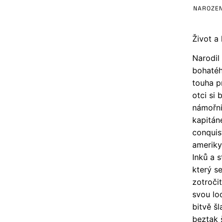
NAROZEN
Život a 
Narodil
bohatéh
touha p
otci si
námořni
kapitáne
conquis
ameriky,
Inků a 
který s
zotroči
svou lo
bitvě šl
beztak 