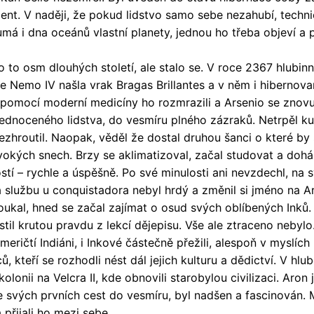
ent. V naději, že pokud lidstvo samo sebe nezahubí, techn
má i dna oceánů vlastní planety, jednou ho třeba objeví a p
to osm dlouhých století, ale stalo se. V roce 2367 hlubin
e Nemo IV našla vrak Bragas Brillantes a v něm i hibernova
S pomocí moderní medicíny ho rozmrazili a Arsenio se znovu
jednoceného lidstva, do vesmíru plného zázraků. Netrpěl k
nezhroutil. Naopak, věděl že dostal druhou šanci o které b
ivokých snech. Brzy se aklimatizoval, začal studovat a dohán
tí – rychle a úspěšně. Po své minulosti ani nevzdechl, na 
 službu u conquistadora nebyl hrdý a změnil si jméno na Ar
oukal, hned se začal zajímat o osud svých oblíbených Inků.
stil krutou pravdu z lekcí dějepisu. Vše ale ztraceno nebylo
eričtí Indiáni, i Inkové částečně přežili, alespoň v myslích
, kteří se rozhodli nést dál jejich kulturu a dědictví. V h
 kolonii na Velcra II, kde obnovili starobylou civilizaci. Aron j
e svých prvních cest do vesmíru, byl nadšen a fascinován. M
 přijali ho mezi sebe.