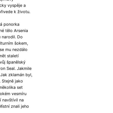
icky vyspěje a
řivede k životu.
ná ponorka
né tělo Arsenia
 narodil. Do
ulturním šokem,
y se mu nezdálo
ět staletí
svůj španělský
on Seal. Jakmile
 Jak zklamán byl,
. Stejně jako
 několika set
lubokém vesmíru
í navštívil na
ístní znali jeho