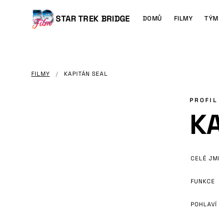
HLAVNÍMU
OBSAHU
Main
STAR TREK BRIDGE
DOMŮ
FILMY
TÝM
navigation
FILMY
/
KAPITÁN SEAL
PROFIL
KA
CELÉ JM
FUNKCE
POHLAVÍ