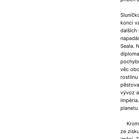
Sluníčk
konci v
dalších
napadání
Seala. 
diploma
pochybn
věc obc
rostlinu
pěstoval
vývoz a 
impéria
planetu
Kromě t
ze zisk