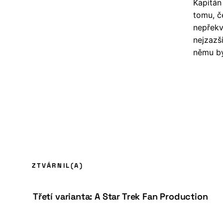
Kapitán
tomu, č
nepřekv
nejzazší
němu bý
ZTVÁRNIL(A)
Třetí varianta: A Star Trek Fan Production