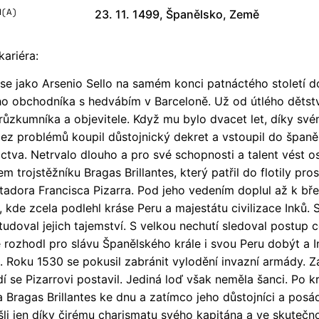
(A)
23. 11. 1499, Španělsko, Země
kariéra:
 se jako Arsenio Sello na samém konci patnáctého století d
o obchodníka s hedvábím v Barceloně. Už od útlého dětstv
růzkumníka a objevitele. Když mu bylo dvacet let, díky 
 bez problémů koupil důstojnický dekret a vstoupil do špan
ctva. Netrvalo dlouho a pro své schopnosti a talent vést os
m trojstěžníku Bragas Brillantes, který patřil do flotily pro
tadora Francisca Pizarra. Pod jeho vedením doplul až k bř
 kde zcela podlehl kráse Peru a majestátu civilizace Inků. S
studoval jejich tajemství. S velkou nechutí sledoval postup 
e rozhodl pro slávu Španělského krále i svou Peru dobýt a 
t. Roku 1530 se pokusil zabránit vylodění invazní armády. Z
dí se Pizarrovi postavil. Jediná loď však neměla šanci. Po 
a Bragas Brillantes ke dnu a zatímco jeho důstojníci a posá
šli jen díky čirému charismatu svého kapitána a ve skutečno