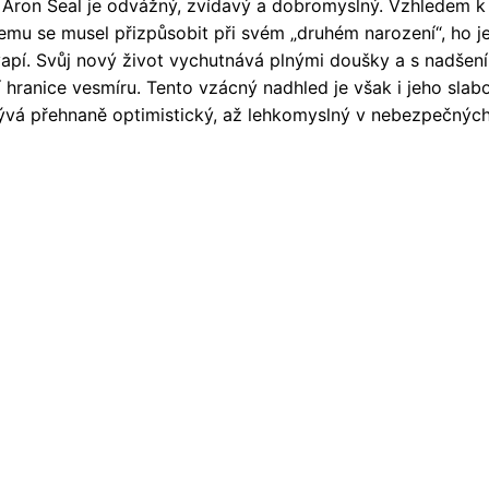
 Aron Seal je odvážný, zvídavý a dobromyslný. Vzhledem k j
emu se musel přizpůsobit při svém „druhém narození“, ho j
apí. Svůj nový život vychutnává plnými doušky a s nadšen
 hranice vesmíru. Tento vzácný nadhled je však i jeho slabos
vá přehnaně optimistický, až lehkomyslný v nebezpečných 