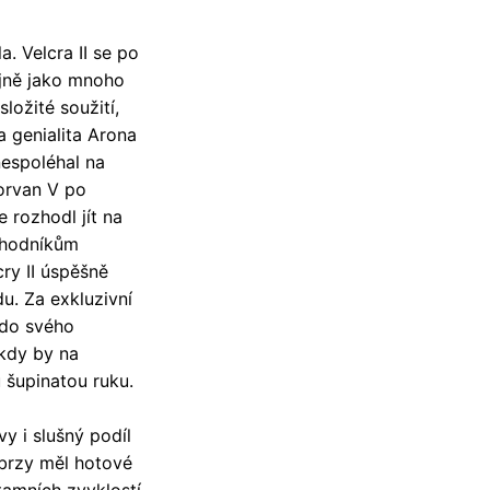
. Velcra II se po
ejně jako mnoho
ložité soužití,
a genialita Arona
nespoléhal na
Dorvan V po
 rozhodl jít na
chodníkům
cry II úspěšně
du. Za exkluzivní
i do svého
ikdy by na
 šupinatou ruku.
y i slušný podíl
 brzy měl hotové