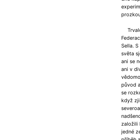
experim
prozkou
Trvalo 
Federac
Sella. 
světa s
ani se 
ani v d
vědomos
původ a
se rozk
když zji
severoam
nadšenců
založili
jedné z
příběh a