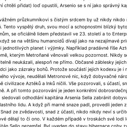
 chtěli přidat) loď opustili, Arsenio se s ní jako správný ka
ném průzkumníkovi s čistým srdcem by už nikdy nikdo n
. Tento vyspělý druh, svou mocí a schopnostmi blízký byt
ům, se oficiálně lidem představil ve 23. století a to Enterp
I když se na většinu humanoidů dívají jako na nezajímavé pri
ii jednotlivých planet i výjimky. Například pradávné říše Az
emě, kterým Metroňané věnovali velkou pozornost. Nikdy s
telně neukázali, alespoň ne přímo. Občasné záblesky jejich
ci jako zázraky bohů. Protože součástí jejich kodexu je i
ného vývoje, neudělali Metronové nic, když dobyvačné nár
 civilizace Aztéků a Inků ničili. Vše pozorovali, s účastí, sna
ně. A při tomto pozorování je jeden konkrétní dobrosrdečný
 sledovali odhodlání kapitána Arsenia Sella zabránit dob
lastního lidu. A když při marné snaze padl, provedli jeden 
Snad ze zvědavosti, snad z účasti, nikdo nikdy neví s určit
vé dělají to či ono. V každém případě v troskách své lodi 
itán Sello nezemřel. Byl uveden do stavu hibernace coby z