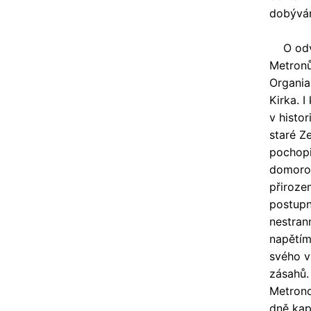
dobývání
O odváž
Metronů
Organian
Kirka. 
v histor
staré Z
pochopi
domorod
přiroze
postupně
nestran
napětím
svého v
zásahů. 
Metrono
dně kap