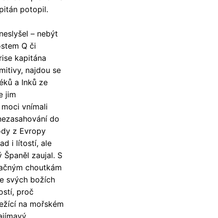
pitán potopil.
eslyšel – nebýt
ostem Q či
rise kapitána
mitivy, najdou se
téků a Inků ze
e jim
 moci vnímali
 nezasahování do
ody z Evropy
d i lítostí, ale
 Španěl zaujal. S
yvačným choutkám
ze svých božích
ostí, proč
ležící na mořském
ajímavý