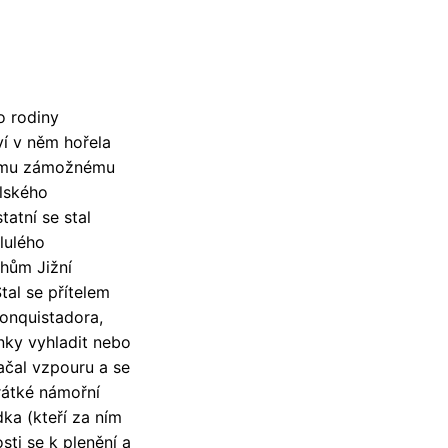
o rodiny
í v něm hořela
svému zámožnému
ělského
tatní se stal
slulého
ehům Jižní
tal se přítelem
conquistadora,
Inky vyhladit nebo
ačal vzpouru a se
krátké námořní
dka (kteří za ním
sti se k plenění a