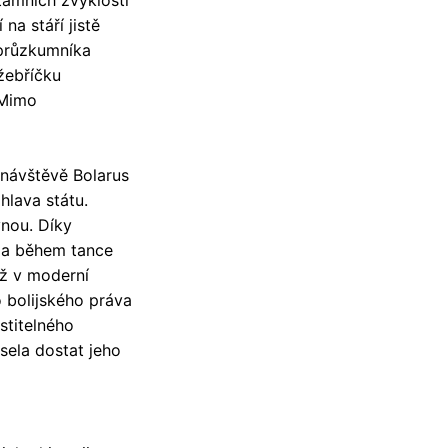
 tamních zvyklostí
na stáří jistě
 průzkumníka
 žebříčku
 Mimo
 návštěvě Bolarus
 hlava státu.
vnou. Díky
y a během tance
yž v moderní
o bolijského práva
stitelného
sela dostat jeho