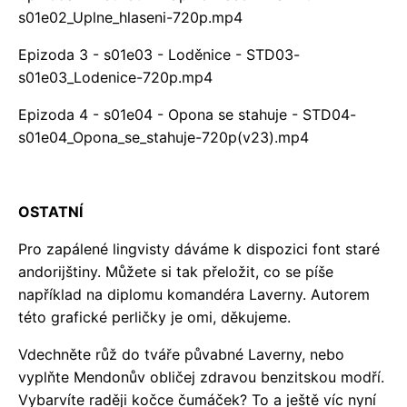
s01e02_Uplne_hlaseni-720p.mp4
Epizoda 3 - s01e03 - Loděnice -
STD03-
s01e03_Lodenice-720p.mp4
Epizoda 4 - s01e04 - Opona se stahuje -
STD04-
s01e04_Opona_se_stahuje-720p(v23).mp4
OSTATNÍ
Pro zapálené lingvisty dáváme k dispozici font
staré
andorijštiny
. Můžete si tak přeložit, co se píše
například na
diplomu
komandéra Laverny. Autorem
této grafické perličky je omi, děkujeme.
Vdechněte růž do tváře půvabné Laverny, nebo
vyplňte Mendonův obličej zdravou benzitskou modří.
Vybarvíte raději kočce čumáček? To a ještě víc nyní