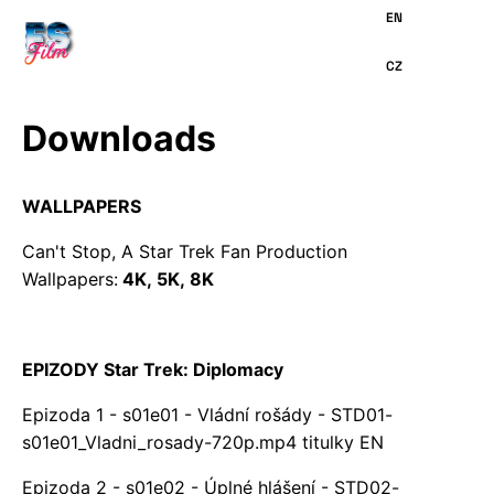
HLAVNÍMU
OBSAHU
Downloads
WALLPAPERS
Can't Stop, A Star Trek Fan Production
Wallpapers:
4K
,
5K
,
8K
EPIZODY Star Trek: Diplomacy
Epizoda 1 - s01e01 - Vládní rošády -
STD01-
s01e01_Vladni_rosady-720p.mp4
titulky EN
Epizoda 2 - s01e02 - Úplné hlášení -
STD02-