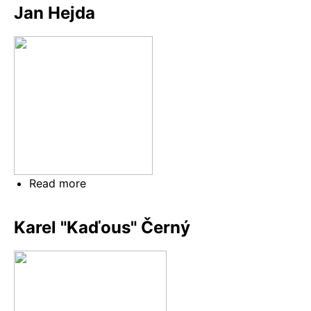
Krása
Jan Hejda
Read more
about
Jan
Hejda
Karel "Kaďous" Černý