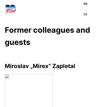
HLAVNÍMU
OBSAHU
Former colleagues and
guests
Miroslav „Mirex“ Zapletal