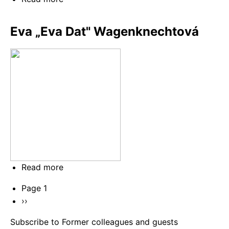
Aleš
Hakl
Eva „Eva Dat" Wagenknechtová
Read more
about
Eva
Pagination
Page 1
„Eva
Next
››
Dat"
page
Wagenknechtová
Subscribe to Former colleagues and guests