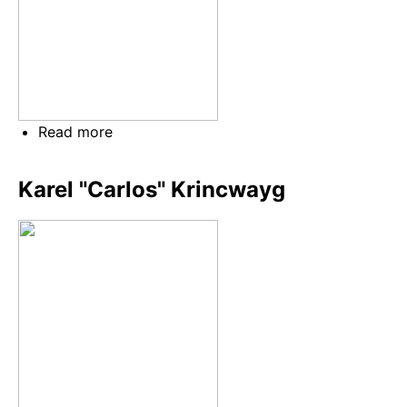
Read more
about
Karel
"Kaďous"
Karel "Carlos" Krincwayg
Černý