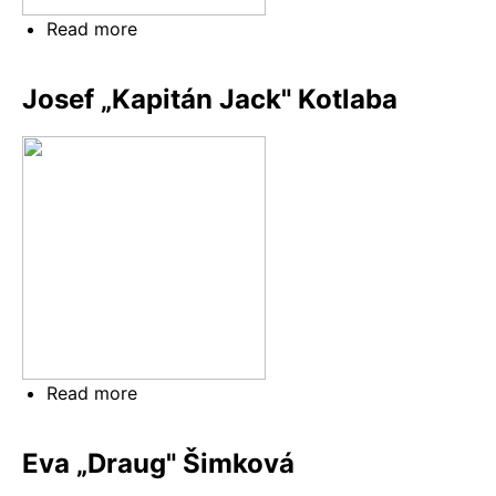
Read more
about
Karel
"Carlos"
Josef „Kapitán Jack" Kotlaba
Krincwayg
Read more
about
Josef
„Kapitán
Eva „Draug" Šimková
Jack"