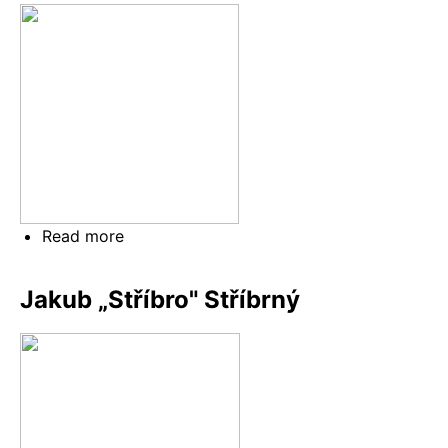
Kotlaba
Read more
about
Eva
„Draug"
Jakub „Stříbro" Stříbrný
Šimková