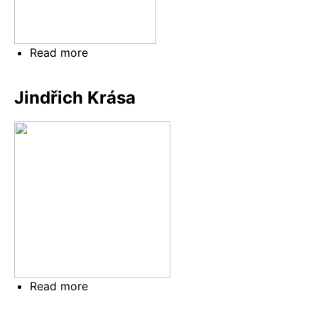
Read more
about
Miroslav
„Mirex“
Jindřich Krása
Zapletal
Read more
about
Jindřich