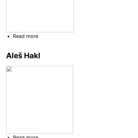
Read more
about
Jakub
„Stříbro"
Aleš Hakl
Stříbrný
Read more
about