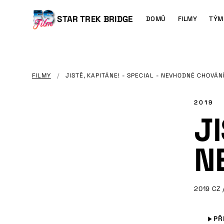
HLAVNÍMU
OBSAHU
Main
STAR TREK BRIDGE
DOMŮ
FILMY
TÝM
navigation
FILMY
/
JISTĚ, KAPITÁNE! - SPECIAL - NEVHODNÉ CHOVÁN
2019
JI
N
2019
CZ 
PŘ