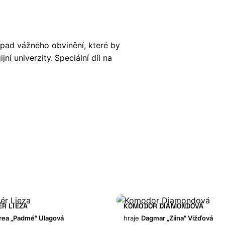
pad vážného obvinění, které by
ní univerzity.
Speciální díl na
R LIEZA
KOMODOR DIAMONDOVÁ
rea „Padmé" Ulagová
hraje
Dagmar „Ziina" Vižďová