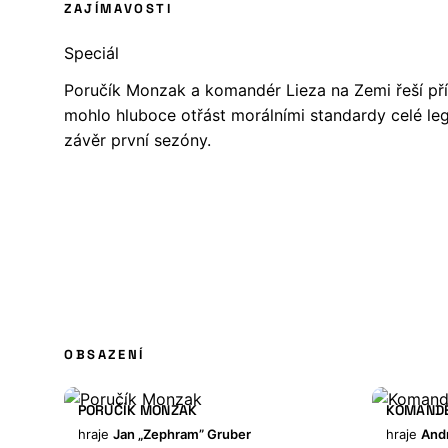
ZAJÍMAVOSTI
Speciál
Poručík Monzak a komandér Lieza na Zemi řeší pří
mohlo hluboce otřást morálními standardy celé legij
závěr první sezóny.
OBSAZENÍ
PORUČÍK MONZAK
KOMANDÉ
hraje
Jan „Zephram” Gruber
hraje
And