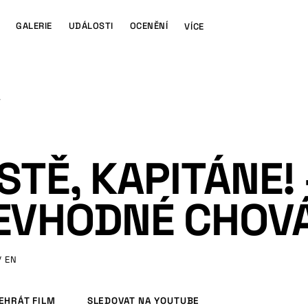
GALERIE
UDÁLOSTI
OCENĚNÍ
VÍCE
Í
STĚ, KAPITÁNE! 
EVHODNÉ CHOV
/ EN
EHRÁT FILM
SLEDOVAT NA YOUTUBE