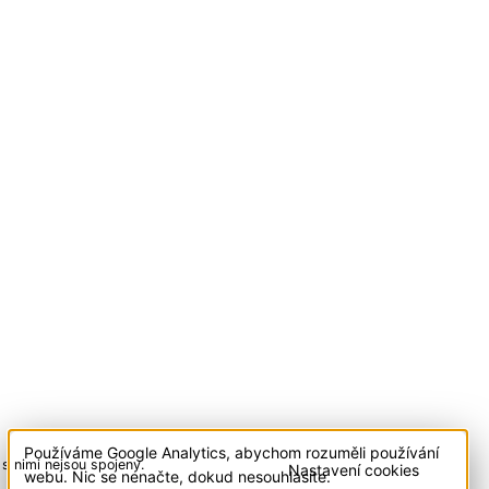
Používáme Google Analytics, abychom rozuměli používání
s nimi nejsou spojeny.
Cookies
Nastavení cookies
webu. Nic se nenačte, dokud nesouhlasíte.