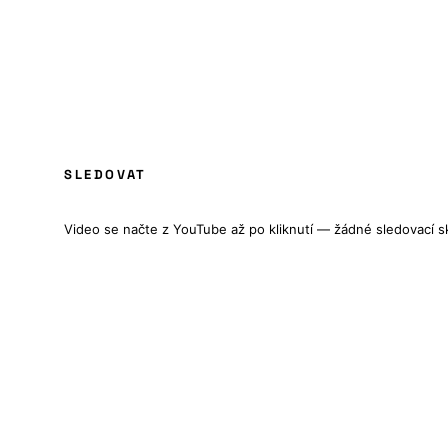
JISTĚ, KAPITÁNE! - SPECIAL - NEVHODNÉ 
SLEDOVAT
CELÝ FILM · CZ/EN TITULKY
Video se načte z YouTube až po kliknutí — žádné sledovací sk