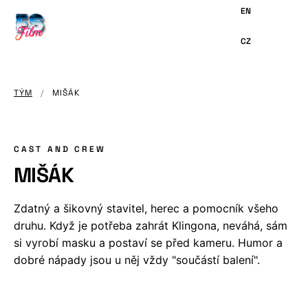
HLAVNÍMU
OBSAHU
TÝM
/
MIŠÁK
CAST AND CREW
MIŠÁK
Zdatný a šikovný stavitel, herec a pomocník všeho
druhu. Když je potřeba zahrát Klingona, neváhá, sám
si vyrobí masku a postaví se před kameru. Humor a
dobré nápady jsou u něj vždy "součástí balení".