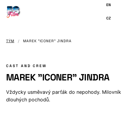
HLAVNÍMU
OBSAHU
TÝM
/
MAREK "ICONER" JINDRA
CAST AND CREW
MAREK "ICONER" JINDRA
Vždycky usměvavý parťák do nepohody. Milovník
dlouhých pochodů.