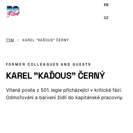
HLAVNÍMU
OBSAHU
TÝM
/
KAREL "KAĎOUS" ČERNÝ
FORMER COLLEAGUES AND GUESTS
KAREL "KAĎOUS" ČERNÝ
Vítaná posila z 501. legie přicházející v kritické fázi.
Odmořování a barvení židlí do kapitánské pracovny.