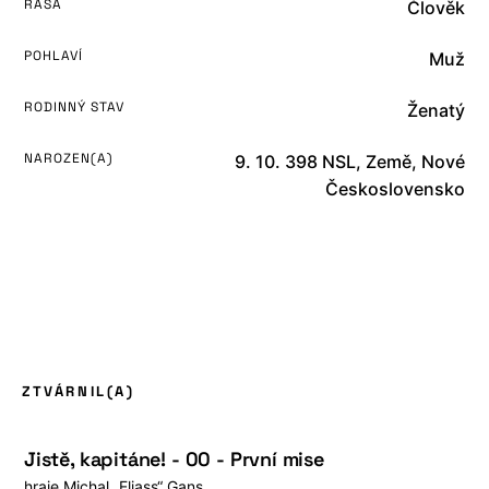
RASA
Člověk
POHLAVÍ
Muž
RODINNÝ STAV
Ženatý
NAROZEN(A)
9. 10. 398 NSL, Země, Nové
Československo
ZTVÁRNIL(A)
Jistě, kapitáne! - 00 - První mise
hraje
Michal „Eliass“ Gans