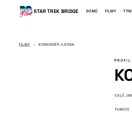
HLAVNÍMU
OBSAHU
Main
STAR TREK BRIDGE
DOMŮ
FILMY
TÝM
navigation
FILMY
/
KOMANDÉR ILEONA
PROFIL
K
CELÉ JM
FUNKCE