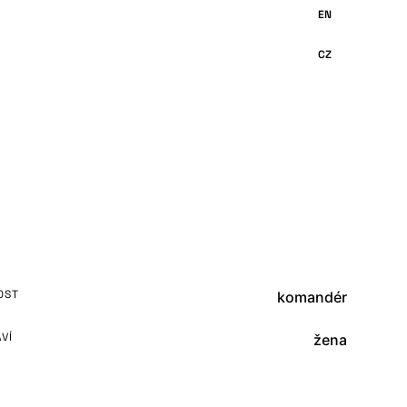
OST
komandér
VÍ
žena