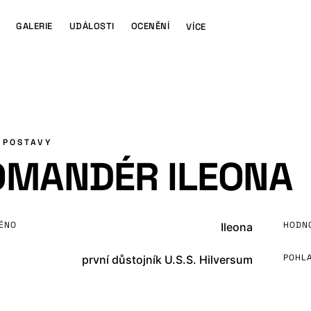
GALERIE
UDÁLOSTI
OCENĚNÍ
VÍCE
 POSTAVY
OMANDÉR ILEONA
ÉNO
HODN
Ileona
POHLA
první důstojník U.S.S. Hilversum