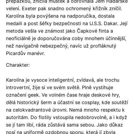
přepážkou, zničila můstek a odrovnala Jem Hadarské
velení. Exeter pak snadno ochromený křižník zničil.
Karolína byla povýšena na nadporučíka, dostala
medaili a post šéfky bezpečnosti na U.S.S. Dakar. Její
metoda vešla ve známost jako Čapkové finta a
neoficiálně je doporučována coby mnohem účinnější,
než navigačně nebezpečný, navíc už profláknutý
Picardův manévr.
Charakter:
Karolína je vysoce inteligentní, zvídavá, ale trochu
introvertní, žije si ve svém světě. Plně vystihuje
označení geek. Ve volném čase hraje deskové hry,
dělá historický šerm a účastní se cosplay, kde soutěží
na celokvadrantové úrovni. Nemá mnoho respektu k
autoritám. Do flotily vstoupila nedobrovolně, a i když
se jí tam líbí, ráda zůstává sama sebou. Jako důkaz
nosí na uniformě ozdobnou sponu, která jí zbyla