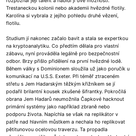
rozpoznal její talent a nabídl jí dvě možnosti.
Trestaneckou kolonii nebo akademii hvězdné flotily.
Karolína si vybrala z jejího pohledu druhé vězení,
flotilu.
Studium jí nakonec začalo bavit a stala se expertkou
na kryptoanalytiku. Co předtím dělala pro vlastní
zábavu, nyní prováděla legálně pro bezpečnostní
odbor. Brzy přišlo přidělení na první hvězdné lodě.
Během války s Dominionem sloužila už jako poručík u
komunikací na U.S.S. Exeter. Při téměř ztraceném
střetu s Jem Hadarským těžkým křižníkem se jí
podařil brilantní kousek zkušené šifrantky. Pokročilá
obrana Jem Hadarů neumožnila Čapkové hacknout
primární systémy jako například zbraně nebo
podporu života. Napíchla se však na replikátor v
patře nad hlavním můstkem a nechala ho replikovat
pětitunovou ocelovou traverzu. Ta propadla