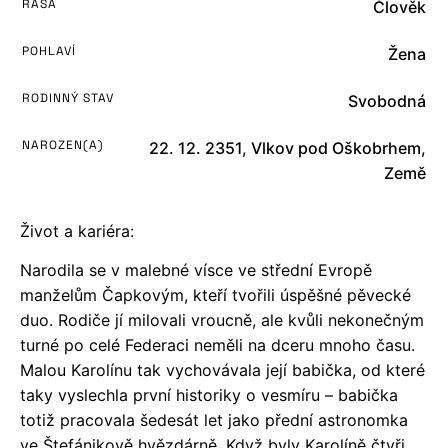
RASA
Člověk
POHLAVÍ
Žena
RODINNÝ STAV
Svobodná
NAROZEN(A)
22. 12. 2351, Vlkov pod Oškobrhem,
Země
Život a kariéra:
Narodila se v malebné vísce ve střední Evropě
manželům Čapkovým, kteří tvořili úspěšné pěvecké
duo. Rodiče jí milovali vroucně, ale kvůli nekonečným
turné po celé Federaci neměli na dceru mnoho času.
Malou Karolínu tak vychovávala její babička, od které
taky vyslechla první historiky o vesmíru – babička
totiž pracovala šedesát let jako přední astronomka
ve Štefánikově hvězdárně. Když byly Karolíně čtyři