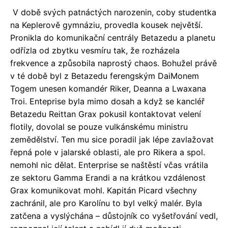
V době svých patnáctých narozenin, coby studentka
na Keplerově gymnáziu, provedla kousek největší.
Pronikla do komunikační centrály Betazedu a planetu
odřízla od zbytku vesmíru tak, že rozházela
frekvence a způsobila naprostý chaos. Bohužel právě
v té době byl z Betazedu ferengským DaiMonem
Togem unesen komandér Riker, Deanna a Lwaxana
Troi. Enteprise byla mimo dosah a když se kancléř
Betazedu Reittan Grax pokusil kontaktovat velení
flotily, dovolal se pouze vulkánskému ministru
zemědělství. Ten mu sice poradil jak lépe zavlažovat
řepná pole v jalarské oblasti, ale pro Rikera a spol.
nemohl nic dělat. Enterprise se naštěstí včas vrátila
ze sektoru Gamma Erandi a na krátkou vzdálenost
Grax komunikovat mohl. Kapitán Picard všechny
zachránil, ale pro Karolínu to byl velký malér. Byla
zatčena a vyslýchána – důstojník co vyšetřování vedl,