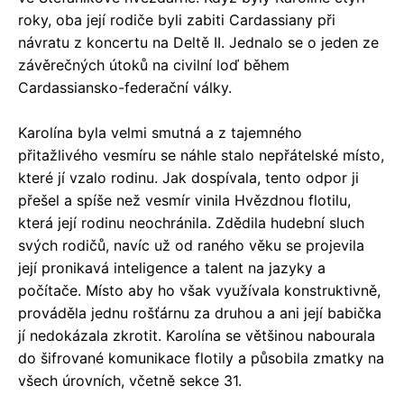
roky, oba její rodiče byli zabiti Cardassiany při
návratu z koncertu na Deltě II. Jednalo se o jeden ze
závěrečných útoků na civilní loď během
Cardassiansko-federační války.
Karolína byla velmi smutná a z tajemného
přitažlivého vesmíru se náhle stalo nepřátelské místo,
které jí vzalo rodinu. Jak dospívala, tento odpor ji
přešel a spíše než vesmír vinila Hvězdnou flotilu,
která její rodinu neochránila. Zdědila hudební sluch
svých rodičů, navíc už od raného věku se projevila
její pronikavá inteligence a talent na jazyky a
počítače. Místo aby ho však využívala konstruktivně,
prováděla jednu rošťárnu za druhou a ani její babička
jí nedokázala zkrotit. Karolína se většinou nabourala
do šifrované komunikace flotily a působila zmatky na
všech úrovních, včetně sekce 31.