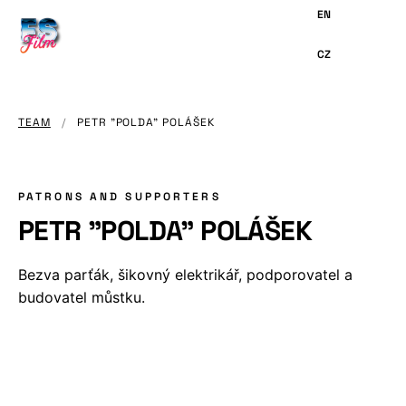
MAIN
CONTENT
TEAM
/
PETR "POLDA" POLÁŠEK
PATRONS AND SUPPORTERS
PETR "POLDA" POLÁŠEK
Bezva parťák, šikovný elektrikář, podporovatel a
budovatel můstku.