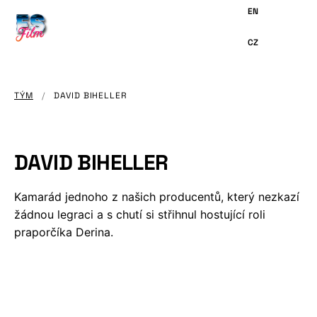
HLAVNÍMU
OBSAHU
TÝM
/
DAVID BIHELLER
DAVID BIHELLER
Kamarád jednoho z našich producentů, který nezkazí
žádnou legraci a s chutí si střihnul hostující roli
praporčíka Derina.