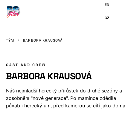
HLAVNÍMU
OBSAHU
TÝM
/
BARBORA KRAUSOVÁ
CAST AND CREW
BARBORA KRAUSOVÁ
Náš nejmladší herecký přírůstek do druhé sezóny a
zosobnění "nové generace". Po mamince zdědila
půvab i herecký um, před kamerou se cítí jako doma.