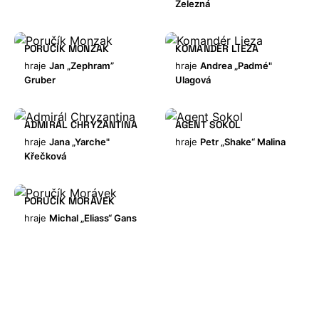
Železná
PORUČÍK MONZAK
KOMANDÉR LIEZA
hraje
Jan „Zephram”
hraje
Andrea „Padmé"
Gruber
Ulagová
ADMIRÁL CHRYZANTINA
AGENT SOKOL
hraje
Jana „Yarche"
hraje
Petr „Shake“ Malina
Křečková
PORUČÍK MORÁVEK
hraje
Michal „Eliass“ Gans